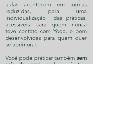
aulas acontecem em turmas
reduzidas, para uma
individualização das práticas,
acessíveis para quem nunca
teve contato com Yoga, e bem
desenvolvidas para quem quer
se aprimorar.
Você pode praticar também
sem
sair de casa
, pelo aplicativo
Zoom.
Saiba mais.
Veja nossos horários
e
Agende
uma aula experimental gratuita!
Horários