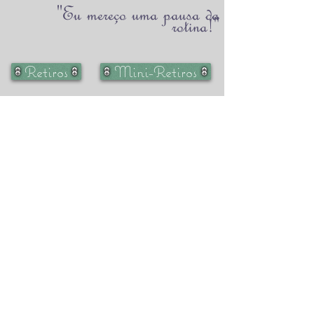
"Eu mereço uma pausa da
rotina!"
Retiros
Mini-Retiros
What's App