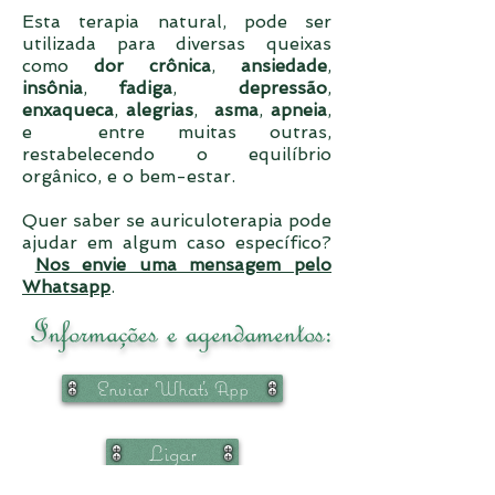
Esta terapia natural, pode ser
utilizada para diversas queixas
como
dor crônica
,
ansiedade
,
insônia
,
fadiga
,
depressão
,
enxaqueca
,
alegrias
,
asma
,
apneia
,
e entre muitas outras,
restabelecendo o equilíbrio
orgânico, e o bem-estar.
Quer saber se auriculoterapia pode
ajudar em algum caso específico?
Nos envie uma mensagem pelo
Whatsapp
.
Informações e agendamentos:
Enviar What's App
Ligar