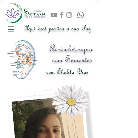
Aqui você pratica a sua Paz
Auriculoterapia
com Sementes
com Thalita Dias